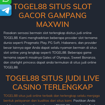
TOGEL88 SITUS SLOT
GACOR GAMPANG
MAXWIN
Rasakan sensasi bermain slot terlengkap disitus judi online
TOGEL88. Kami menghadirkan beberapa provider slot ternama
dunia seperti Pragmatic Play, PG Soft, Habanero, dan provider
besar lainnya agar Anda dapat selalu nyaman bermain di situs
slot online yang lengkap seperti TOGEL88. Beberapa game
ternama seperti misalnya Gates of Olympus, Sweet Bonanza,
dan starlight princess dapat anda termukan di situs judi online
TOGEL88.
TOGEL88 SITUS JUDI LIVE
CASINO TERLENGKAP
TOGEL88 situs judi online terbaik dan terlengkap selalu menjaga
bentuk pelayanan dan kualitas dari situs kami.
Pastikan Anda