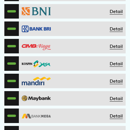
Detail
2021 ©
TOGEL88-
ASIA All
right
Detail
reserved
Detail
Detail
Detail
Detail
Detail