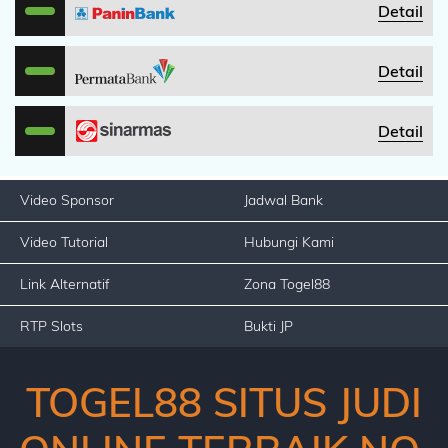
Detail
Detail
Detail
Video Sponsor
Jadwal Bank
Video Tutorial
Hubungi Kami
Link Alternatif
Zona Togel88
RTP Slots
Bukti JP
TOGEL88 SITUS JUDI