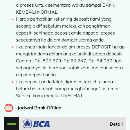
diproses untuk sementara waktu sampai BANK
REFERRAL
KEMBALI NORMAL
Harap perhatikan rekening deposit kami yang
PROMOSI
sedang aktif sebelum melakukan pengiriman
deposit, sehingga deposit anda dapat di proses
HUBUNGI
secepatnya ke dalam dompet utama anda.
KAMI
Jika anda ingin lancar dalam proses DEPOSIT harap
mengirim dana dalam angka unik di setiap deposit.
DOWNLOAD
Contoh : Rp. 500.879, Rp 50.247, Rp. 84.987 dan
sebagainya. Ini berguna untuk kami melihat secara
DAFTAR
cepat deposit anda
Jika deposit anda telah diproses tapi chip anda
MASUK
belum bertambah harap menghubungi Customer
Lupa
Service kami melalui LIVECHAT.
Password?
Jadwal Bank Offline
Butuh
LIVE
Bantuan?
CHAT
Detail